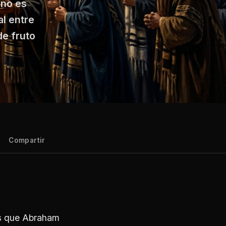
 no es
al entre
de fruto
Compartir
tes que Abraham