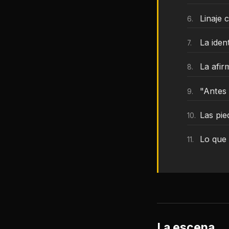
Linaje 
La iden
La afir
"Antes
Las pie
Lo que 
La escena