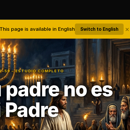
×
This page is available in English
Switch to English
12–59 – ESTUDIO COMPLETO
 padre no es
 Padre