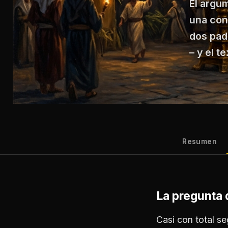
El argu
una con
dos pad
– y el t
Resumen
La pregunta
Casi con total s