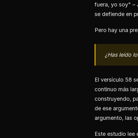
fuera, yo soy" –
se defiende en p
Pero hay una pre
¿Has leído l
El versículo 58 s
continuo más lar
construyendo, pas
de ese argumento
argumento, las o
Este estudio lee 