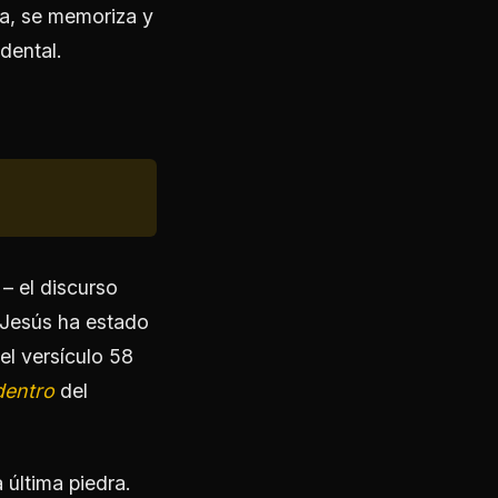
ca, se memoriza y
dental.
 – el discurso
 Jesús ha estado
el versículo 58
dentro
del
 última piedra.