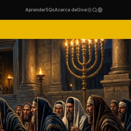
Aprender
5Qs
Acerca de
Give