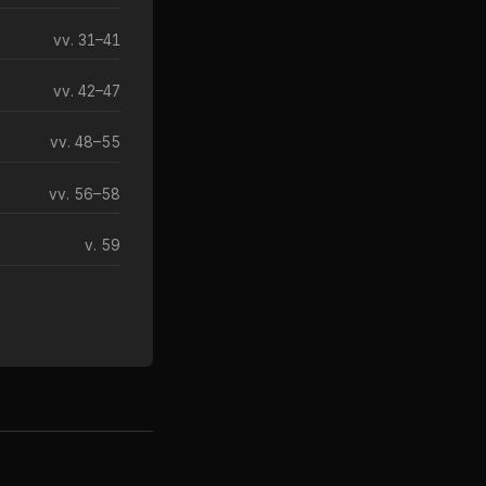
vv. 31–41
vv. 42–47
vv. 48–55
vv. 56–58
v. 59