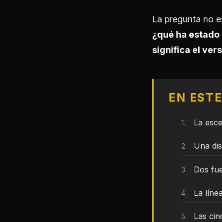
La pregunta no es
¿qué ha estado 
significa el ver
EN EST
La esc
Una dis
Dos fue
La líne
Las ci