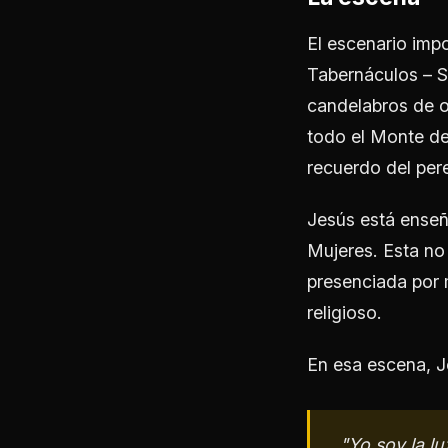
El escenario imp
Tabernáculos – S
candelabros de o
todo el Monte de
recuerdo del pere
Jesús está enseñ
Mujeres. Esta no
presenciada por m
religioso.
En esa escena, J
"Yo soy la l