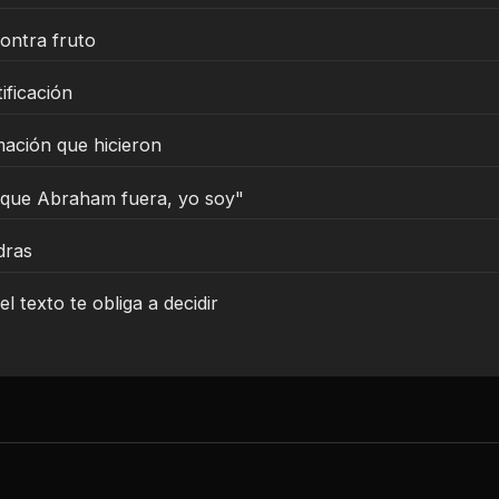
contra fruto
tificación
mación que hicieron
 que Abraham fuera, yo soy"
dras
el texto te obliga a decidir