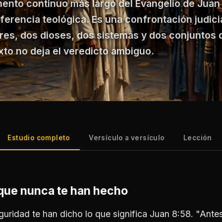
mento continuo más largo del Evangelio de Juan
ferencia teológica. Es una confrontación judici
res, dos dioses, dos sistemas y dos conjuntos 
exto no deja el veredicto ambiguo.
Estudio completo
Versículo a versículo
Lección
 que nunca te han hecho
eguridad te han dicho lo que significa Juan 8:58. "An