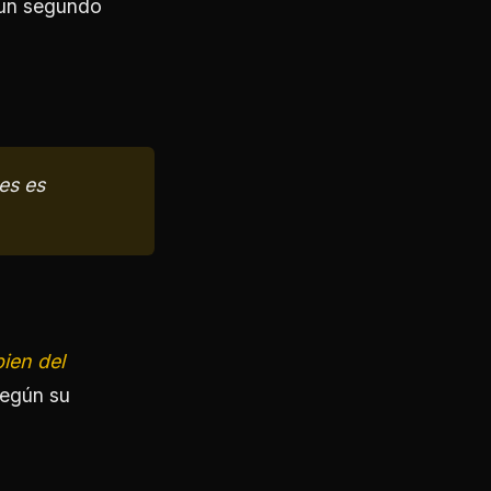
 un segundo
es es
bien del
según su