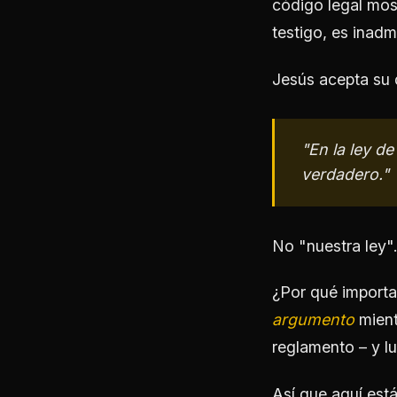
código legal mos
testigo, es inadmi
Jesús acepta su 
"En la ley d
verdadero."
No "nuestra ley".
¿Por qué import
argumento
mient
reglamento – y 
Así que aquí está