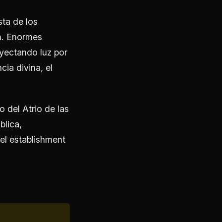
sta de los
ón. Enormes
oyectando luz por
ia divina, el
 del Atrio de las
blica,
del establishment