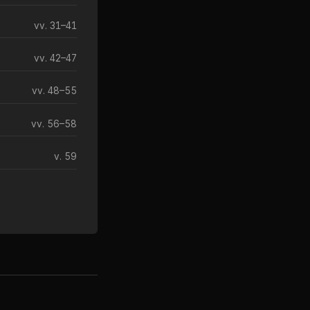
vv. 31–41
vv. 42–47
vv. 48–55
vv. 56–58
v. 59