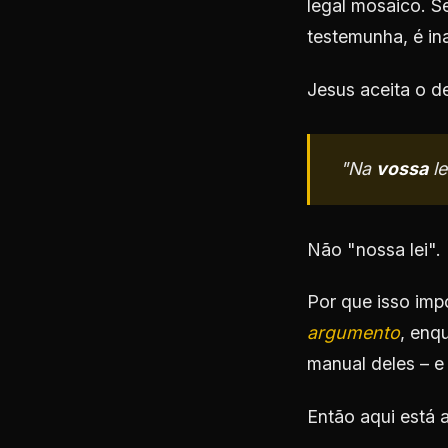
legal mosaico. 
testemunha, é in
Jesus aceita o d
"Na
vossa
le
Não "nossa lei". 
Por que isso imp
argumento
, enq
manual deles – 
Então aqui está a