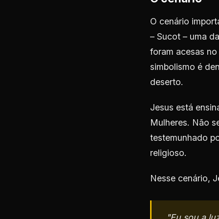
O cenário import
– Sucot – uma da
foram acesas no 
simbolismo é den
deserto.
Jesus está ensin
Mulheres. Não se
testemunhado por
religioso.
Nesse cenário, J
"Eu sou a lu