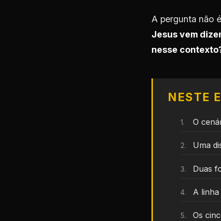
A pergunta não é
Jesus vem dizen
nesse contexto
NESTE 
O cená
Uma dis
Duas fo
A linha
Os cinc