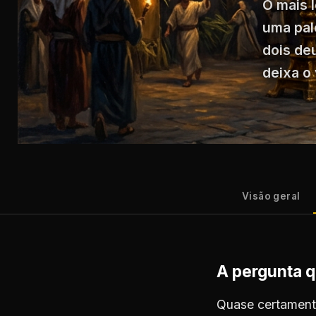
O mais 
uma pale
dois deu
deixa o
Visão geral
A pergunta 
Quase certamente