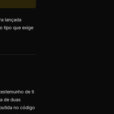
ra lançada
o tipo que exige
testemunho de ti
ia de duas
butida no código