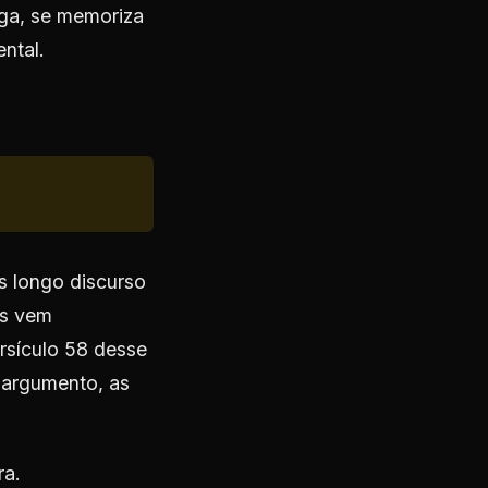
ega, se memoriza
ntal.
s longo discurso
us vem
ersículo 58 desse
argumento, as
ra.