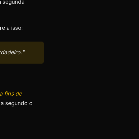
ma segunda
e a isso:
rdadeiro."
a fins de
oga segundo o