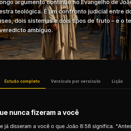
longo argumento contínuo no Evangelho de Joã
stra teológica. É um confronto judicial entre do
ses, dois sistemas e dois tipos de fruto – e o t
 veredicto ambíguo.
Estudo completo
Versículo por versículo
Lição
que nunca fizeram a você
 já disseram a você o que João 8:58 significa. "Ant