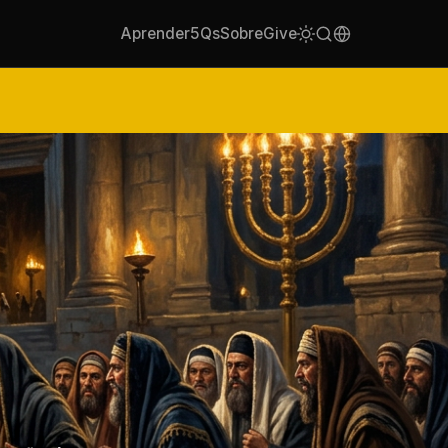
Aprender
5Qs
Sobre
Give