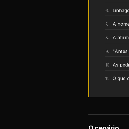
Linhag
A nom
A afir
"Antes 
As ped
O que o
O cenário