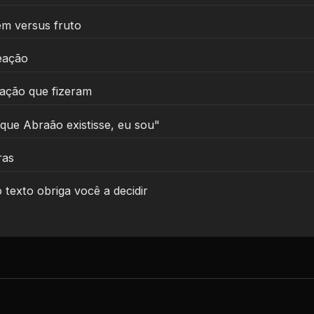
em versus fruto
eação
mação que fizeram
que Abraão existisse, eu sou"
ras
 texto obriga você a decidir