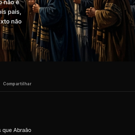
o não é
is pais,
exto não
Compartilhar
es que Abraão