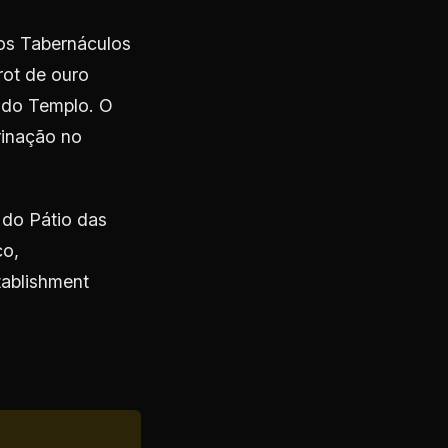
os Tabernáculos
rot de ouro
 do Templo. O
rinação no
 do Pátio das
co,
tablishment