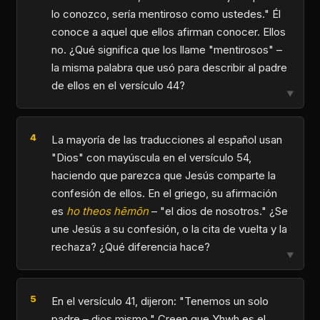
lo conozco, sería mentiroso como ustedes." Él
conoce a aquel que ellos afirman conocer. Ellos
no. ¿Qué significa que los llame "mentirosos" –
la misma palabra que usó para describir al padre
de ellos en el versículo 44?
▼
La mayoría de las traducciones al español usan
"Dios" con mayúscula en el versículo 54,
haciendo que parezca que Jesús comparte la
confesión de ellos. En el griego, su afirmación
es
ho theos hēmōn
– "el dios de nosotros." ¿Se
une Jesús a su confesión, o la cita de vuelta y la
rechaza? ¿Qué diferencia hace?
▼
En el versículo 41, dijeron: "Tenemos un solo
padre – dios mismo." Creen que Yhwh es el