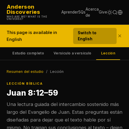
Anderson
Acerca
Discoveries
Aprender
5Qs
Give
de
WHO ARE WE? WHAT IS THE
UNIVERSE?
This page is available in
Switch to
×
English
English
en
Estudio completo
Versículo a versículo
Lección
Co
Resumen del estudio
/
Lección
LECCIÓN BÍBLICA
Juan 8:12–59
Una lectura guiada del intercambio sostenido más
largo del Evangelio de Juan. Estas preguntas están
diseñadas para dejar que el texto hable por sí
mismo. No traigan sus conclusiones al texto – dejen