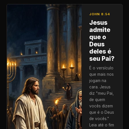
JOHN 8:54
Jesus
admite
que o
Deus
deles é
seu Pai?
É o versículo
que mais nos
jogam na
cara. Jesus
diz "meu Pai,
de quem
vocês dizem
que é o Deus
de vocês."
Leia até o fim