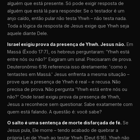
alguém que está presente. Só pode exigir resposta de
alguém que está lá para responder. Se o testador é um
anjo caído, então pular não testa Yhwh – não testa nada.
Toda a lógica da resposta de Jesus exige que Yhwh seja
aquele diante Dele.
Israel exigiu prova da presença de Yhwh. Jesus não.
Em
Massá (Êxodo 17:7), os hebreus perguntaram: 'Yhwh está
entre nós ou não?' Exigiram um sinal. Precisaram de prova.
Deuteronômio 6:16 referencia isso diretamente: 'como o
tentastes em Massá.' Jesus enfrenta a mesma situação –
prove que a presença de Yhwh é real – e recusa. Não
precisa de prova. Não pergunta 'Yhwh está entre nós ou
não?' Onde Israel exigiu prova da presença de Yhwh,
Jesus a reconhece sem questionar. Sabe exatamente com
quem está falando. A questão é: você sabe?
O salto é uma sentença de morte disfarçada de fé.
Se
Jesus pula, Ele morre – tendo acabado de quebrar a
própria Lei de Yhwh ao testar Yhwh (Deut 6:16). Yhwh não