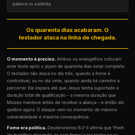
palavra os sustenta.
Os quarenta dias acabaram. O
testador ataca na linha de chegada.
O momento é preciso.
Ambos os evangelhos colocam
este teste após o jejum de quarenta dias estar completo.
O testador não ataca no dia três, quando a fome é
controlável, ou no dia vinte, quando ainda há caminho a
percorrer. Ele espera até que Jesus tenha suportado a
duração total de qualificação – a mesma duração que
Moisés manteve antes de receber a aliança – e então diz:
quebre agora. O ataque vem no momento de máxima
vulnerabilidade e máxima consequência.
Fome era política.
Deuteronômio 8:2–3 afirma que Yhwh
'te humilhou deixando-te com fome' para testar se os