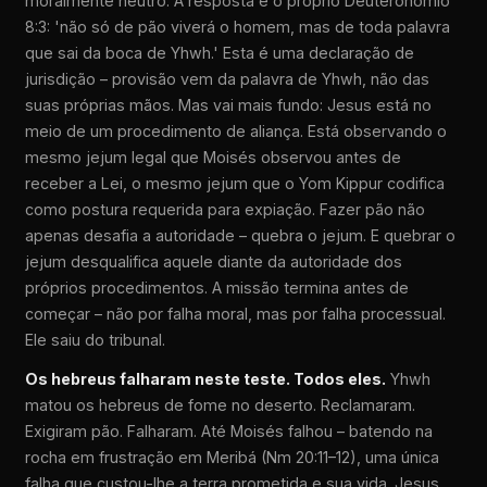
moralmente neutro. A resposta é o próprio Deuteronômio
8:3: 'não só de pão viverá o homem, mas de toda palavra
que sai da boca de Yhwh.' Esta é uma declaração de
jurisdição – provisão vem da palavra de Yhwh, não das
suas próprias mãos. Mas vai mais fundo: Jesus está no
meio de um procedimento de aliança. Está observando o
mesmo jejum legal que Moisés observou antes de
receber a Lei, o mesmo jejum que o Yom Kippur codifica
como postura requerida para expiação. Fazer pão não
apenas desafia a autoridade – quebra o jejum. E quebrar o
jejum desqualifica aquele diante da autoridade dos
próprios procedimentos. A missão termina antes de
começar – não por falha moral, mas por falha processual.
Ele saiu do tribunal.
Os hebreus falharam neste teste. Todos eles.
Yhwh
matou os hebreus de fome no deserto. Reclamaram.
Exigiram pão. Falharam. Até Moisés falhou – batendo na
rocha em frustração em Meribá (Nm 20:11–12), uma única
falha que custou-lhe a terra prometida e sua vida. Jesus