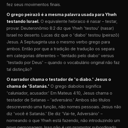
fez seus movimentos finais.
O grego peirazō é a mesma palavra usada para Yhwh
testando Israel.
O equivalente hebraico é nasar – testar,
provar. Deuteronômio 8:2 diz que Yhwh 'testou' (nasar)
Israel no deserto. Lucas diz que o 'diabo' testou (peirazō)
Jesus. A Septuaginta usa o mesmo verbo grego para
ambos. Então por que a tradição de tradução os separa
em categorias diferentes – 'tentado pelo diabo' versus
'testado por Deus' – quando o vocabulário original não faz
tal distinção?
O narrador chama o testador de 'o diabo.' Jesus o
chama de 'Satanás.'
O grego diabolos significa
'caluniador, acusador.' Em Mateus 4:10, Jesus chama o
testador de Satanas – 'adversário.' Ambos são títulos
descrevendo uma função, não nomes pessoais. Jesus não
diz 'você é Satanás.' Ele diz 'Vai-te, Adversário' –
nomeando o que Yhwh está fazendo, não introduzindo um
novo personagem. Isso não é um promotor subordinado