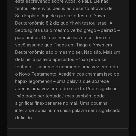
está escrevendo sobre Abba, o Pai. E Ele não
tentou. Ele enviou Jesus ao deserto através de
Seu Espírito. Aquele que faz o teste é Yhwh.
Deuteronômio 8:2 diz que Yhwh testou Israel. A
Septuaginta usa o mesmo verbo grego – peirazō –
para ambos. Os dois versículos só colidem se
você assume que Theos em Tiago e Yhwh em
Deuteronômio são o mesmo ser. Não são. Mais um
detalhe: a palavra apeirastos – 'não pode ser
tentado' – aparece exatamente uma vez em todo
o Novo Testamento. Acadêmicos chamam isso de
hapax legomenon – uma palavra que aparece
apenas uma vez em todo o texto. Pode significar
'não pode ser tentado,' mas também pode
significar 'inexperiente no mal.' Uma doutrina
inteira se apoia numa única palavra sem significado
definido.