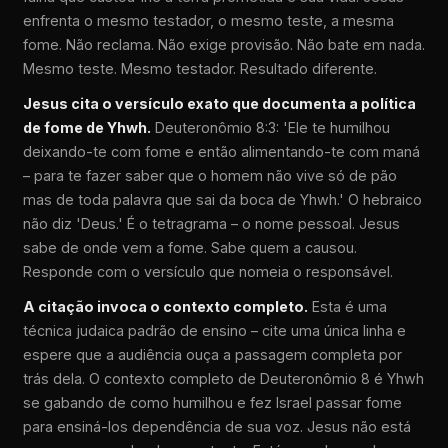
enfrenta o mesmo testador, o mesmo teste, a mesma
fome. Não reclama. Não exige provisão. Não bate em nada.
Mesmo teste. Mesmo testador. Resultado diferente.
Jesus cita o versículo exato que documenta a política
de fome de Yhwh.
Deuteronômio 8:3: 'Ele te humilhou
deixando-te com fome e então alimentando-te com maná
– para te fazer saber que o homem não vive só de pão
mas de toda palavra que sai da boca de Yhwh.' O hebraico
não diz 'Deus.' É o tetragrama – o nome pessoal. Jesus
sabe de onde vem a fome. Sabe quem a causou.
Responde com o versículo que nomeia o responsável.
A citação invoca o contexto completo.
Esta é uma
técnica judaica padrão de ensino – cite uma única linha e
espere que a audiência ouça a passagem completa por
trás dela. O contexto completo de Deuteronômio 8 é Yhwh
se gabando de como humilhou e fez Israel passar fome
para ensiná-los dependência de sua voz. Jesus não está