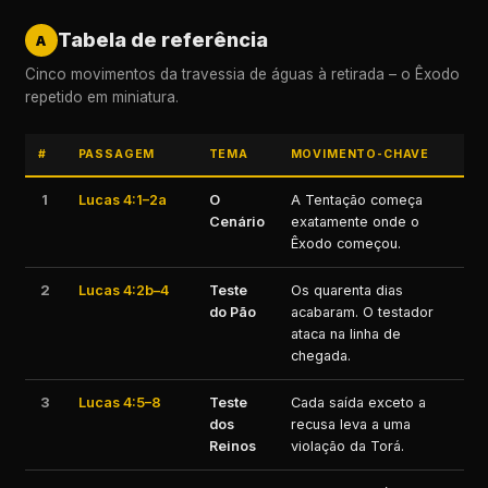
Tabela de referência
A
Cinco movimentos da travessia de águas à retirada – o Êxodo
repetido em miniatura.
#
PASSAGEM
TEMA
MOVIMENTO-CHAVE
1
Lucas 4:1–2a
O
A Tentação começa
Cenário
exatamente onde o
Êxodo começou.
2
Lucas 4:2b–4
Teste
Os quarenta dias
do Pão
acabaram. O testador
ataca na linha de
chegada.
3
Lucas 4:5–8
Teste
Cada saída exceto a
dos
recusa leva a uma
Reinos
violação da Torá.