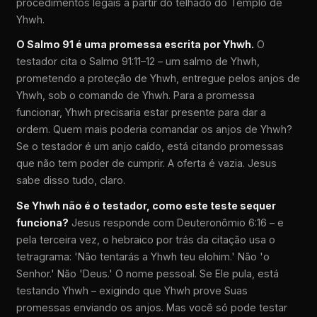
procedimentos legais a partir do telhado do Templo de
Yhwh.
O Salmo 91 é uma promessa escrita por Yhwh.
O
testador cita o Salmo 91:11–12 – um salmo de Yhwh,
prometendo a proteção de Yhwh, entregue pelos anjos de
Yhwh, sob o comando de Yhwh. Para a promessa
funcionar, Yhwh precisaria estar presente para dar a
ordem. Quem mais poderia comandar os anjos de Yhwh?
Se o testador é um anjo caído, está citando promessas
que não tem poder de cumprir. A oferta é vazia. Jesus
sabe disso tudo, claro.
Se Yhwh não é o testador, como este teste sequer
funciona?
Jesus responde com Deuteronômio 6:16 – e
pela terceira vez, o hebraico por trás da citação usa o
tetragrama: 'Não tentarás a Yhwh teu elohim.' Não 'o
Senhor.' Não 'Deus.' O nome pessoal. Se Ele pula, está
testando Yhwh – exigindo que Yhwh prove Suas
promessas enviando os anjos. Mas você só pode testar