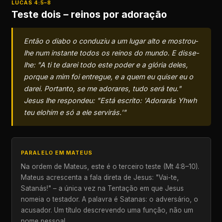
LUCAS 4:5–8
Teste dois – reinos por adoração
Então o diabo o conduziu a um lugar alto e mostrou-
lhe num instante todos os reinos do mundo. E disse-
lhe: "A ti te darei todo este poder e a glória deles,
porque a mim foi entregue, e a quem eu quiser eu o
darei. Portanto, se me adorares, tudo será teu."
Jesus lhe respondeu: "Está escrito: 'Adorarás Yhwh
teu elohim e só a ele servirás.'"
PARALELO EM MATEUS
Na ordem de Mateus, este é o terceiro teste (Mt 4:8–10).
Mateus acrescenta a fala direta de Jesus: "Vai-te,
Satanás!" – a única vez na Tentação em que Jesus
nomeia o testador. A palavra é Satanas: o adversário, o
acusador. Um título descrevendo uma função, não um
nome pessoal.