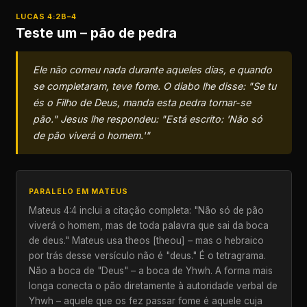
LUCAS 4:2B–4
Teste um – pão de pedra
Ele não comeu nada durante aqueles dias, e quando
se completaram, teve fome. O diabo lhe disse: "Se tu
és o Filho de Deus, manda esta pedra tornar-se
pão." Jesus lhe respondeu: "Está escrito: 'Não só
de pão viverá o homem.'"
PARALELO EM MATEUS
Mateus 4:4 inclui a citação completa: "Não só de pão
viverá o homem, mas de toda palavra que sai da boca
de deus." Mateus usa theos [theou] – mas o hebraico
por trás desse versículo não é "deus." É o tetragrama.
Não a boca de "Deus" – a boca de Yhwh. A forma mais
longa conecta o pão diretamente à autoridade verbal de
Yhwh – aquele que os fez passar fome é aquele cuja