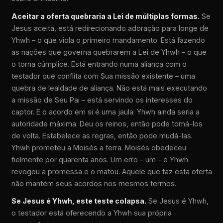
Aceitar a oferta quebraria a Lei de múltiplas formas.
Se
Jesus aceita, está redirecionando adoração para longe de
Yhwh – o que viola o primeiro mandamento. Está fazendo
as nações que governa quebrarem a Lei de Yhwh – o que
o torna cúmplice. Está entrando numa aliança com o
testador que conflita com Sua missão existente – uma
quebra de lealdade de aliança. Não está mais executando
a missão de Seu Pai – está servindo os interesses do
captor. E o acordo em si é uma jaula: Yhwh ainda seria a
autoridade máxima. Deu os reinos, então pode tomá-los
de volta. Estabelece as regras, então pode mudá-las.
Yhwh prometeu a Moisés a terra. Moisés obedeceu
fielmente por quarenta anos. Um erro – um – e Yhwh
revogou a promessa e o matou. Aquele que faz esta oferta
não mantém seus acordos nos mesmos termos.
Se Jesus é Yhwh, este teste colapsa.
Se Jesus é Yhwh,
o testador está oferecendo a Yhwh sua própria