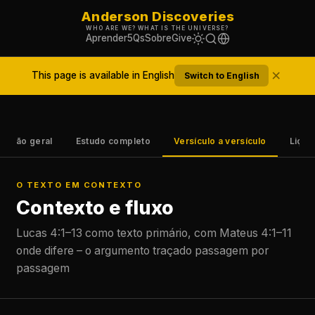
Anderson Discoveries
WHO ARE WE? WHAT IS THE UNIVERSE?
Aprender
5Qs
Sobre
Give
×
This page is available in English
Switch to English
Visão geral
Estudo completo
Versículo a versículo
Lição
O TEXTO EM CONTEXTO
Contexto e fluxo
Lucas 4:1–13 como texto primário, com Mateus 4:1–11
onde difere – o argumento traçado passagem por
passagem