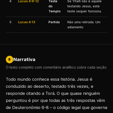
4
Lucas 4:9–12
Teste
Se Yhwh não é aquele
do
testando Jesus, este
Templo
teste sequer funciona.
5
Lucas 4:13
Partida
Não uma retirada. Um
adiamento.
Narrativa
B
O texto completo com comentário analítico sobre cada seção.
Todo mundo conhece essa história. Jesus é
conduzido ao deserto, testado três vezes, e
responde citando a Torá. O que quase ninguém
perguntou é por que todas as três respostas vêm
de Deuteronômio 6–8 – o código legal que governa