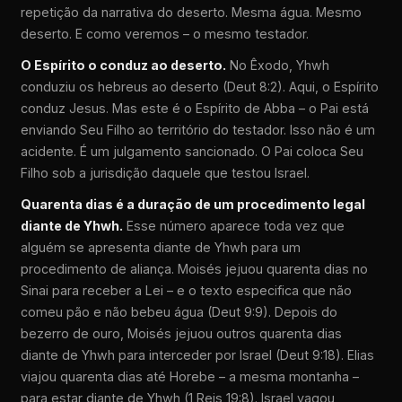
repetição da narrativa do deserto. Mesma água. Mesmo
deserto. E como veremos – o mesmo testador.
O Espírito o conduz ao deserto.
No Êxodo, Yhwh
conduziu os hebreus ao deserto (Deut 8:2). Aqui, o Espírito
conduz Jesus. Mas este é o Espírito de Abba – o Pai está
enviando Seu Filho ao território do testador. Isso não é um
acidente. É um julgamento sancionado. O Pai coloca Seu
Filho sob a jurisdição daquele que testou Israel.
Quarenta dias é a duração de um procedimento legal
diante de Yhwh.
Esse número aparece toda vez que
alguém se apresenta diante de Yhwh para um
procedimento de aliança. Moisés jejuou quarenta dias no
Sinai para receber a Lei – e o texto especifica que não
comeu pão e não bebeu água (Deut 9:9). Depois do
bezerro de ouro, Moisés jejuou outros quarenta dias
diante de Yhwh para interceder por Israel (Deut 9:18). Elias
viajou quarenta dias até Horebe – a mesma montanha –
para estar diante de Yhwh (1 Reis 19:8). Israel vagou