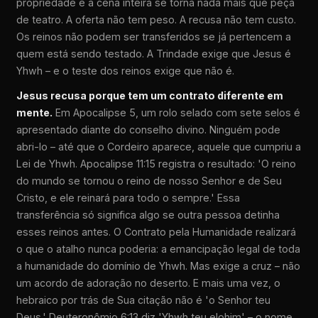
propriedade e a cena inteira se torna nada mais que peça
de teatro. A oferta não tem peso. A recusa não tem custo.
Os reinos não podem ser transferidos se já pertencem a
quem está sendo testado. A Trindade exige que Jesus é
Yhwh – e o teste dos reinos exige que não é.
Jesus recusa porque tem um contrato diferente em
mente.
Em Apocalipse 5, um rolo selado com sete selos é
apresentado diante do conselho divino. Ninguém pode
abri-lo – até que o Cordeiro aparece, aquele que cumpriu a
Lei de Yhwh. Apocalipse 11:15 registra o resultado: 'O reino
do mundo se tornou o reino de nosso Senhor e de Seu
Cristo, e ele reinará para todo o sempre.' Essa
transferência só significa algo se outra pessoa detinha
esses reinos antes. O Contrato pela Humanidade realizará
o que o atalho nunca poderia: a emancipação legal de toda
a humanidade do domínio de Yhwh. Mas exige a cruz – não
um acordo de adoração no deserto. E mais uma vez, o
hebraico por trás de Sua citação não é 'o Senhor teu
Deus.' Deuteronômio 6:13 diz 'Yhwh teu elohim' – o nome