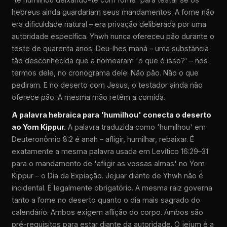
hebreus ainda guardariam seus mandamentos. A fome não
era dificuldade natural – era privação deliberada por uma
autoridade específica. Yhwh nunca ofereceu pão durante o
teste de quarenta anos. Deu-lhes maná – uma substância
tão desconhecida que a nomearam 'o que é isso?' – nos
termos dele, no cronograma dele. Não pão. Não o que
pediram. E no deserto com Jesus, o testador ainda não
oferece pão. A mesma mão retém a comida.
A palavra hebraica para 'humilhou' conecta o deserto
ao Yom Kippur.
A palavra traduzida como 'humilhou' em
Deuteronômio 8:2 é anah – afligir, humilhar, rebaixar. É
exatamente a mesma palavra usada em Levítico 16:29–31
para o mandamento de 'afligir as vossas almas' no Yom
Kippur – o Dia da Expiação. Jejuar diante de Yhwh não é
incidental. É legalmente obrigatório. A mesma raiz governa
tanto a fome no deserto quanto o dia mais sagrado do
calendário. Ambos exigem aflição do corpo. Ambos são
pré-requisitos para estar diante da autoridade. O jejum é a