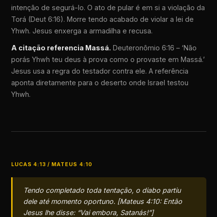
intenção de segurá-lo. O ato de pular é em si a violação da
Torá (Deut 6:16). Morre tendo acabado de violar a lei de
Yhwh. Jesus enxerga a armadilha e recusa.
A citação referencia Massá.
Deuteronômio 6:16 – ‘Não
porás Yhwh teu deus à prova como o provaste em Massá.’
Jesus usa a regra do testador contra ele. A referência
aponta diretamente para o deserto onde Israel testou
Yhwh.
LUCAS 4:13 / MATEUS 4:10
Tendo completado toda tentação, o diabo partiu
dele até momento oportuno. [Mateus 4:10: Então
Jesus lhe disse: “Vai embora, Satanás!”]