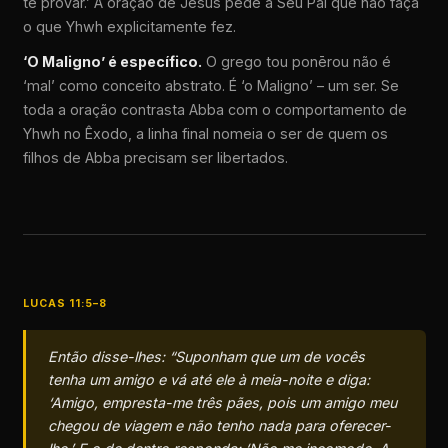
te provar.’ A oração de Jesus pede a Seu Pai que não faça
o que Yhwh explicitamente fez.
‘O Maligno’ é específico.
O grego tou ponērou não é
‘mal’ como conceito abstrato. É ‘o Maligno’ – um ser. Se
toda a oração contrasta Abba com o comportamento de
Yhwh no Êxodo, a linha final nomeia o ser de quem os
filhos de Abba precisam ser libertados.
LUCAS 11:5–8
Então disse-lhes: “Suponham que um de vocês
tenha um amigo e vá até ele à meia-noite e diga:
‘Amigo, empresta-me três pães, pois um amigo meu
chegou de viagem e não tenho nada para oferecer-