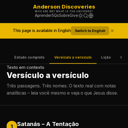
Anderson Discoveries
WHO ARE WE? WHAT IS THE UNIVERSE?
Aprender
5Qs
Sobre
Give
×
This page is available in English
Switch to English
ral
Estudo completo
Versículo a versículo
Lição
Com
Texto em contexto
Versículo a versículo
Três passagens. Três nomes. O texto real com notas
analíticas – leia você mesmo e veja o que Jesus disse.
Satanás – A Tentação
1