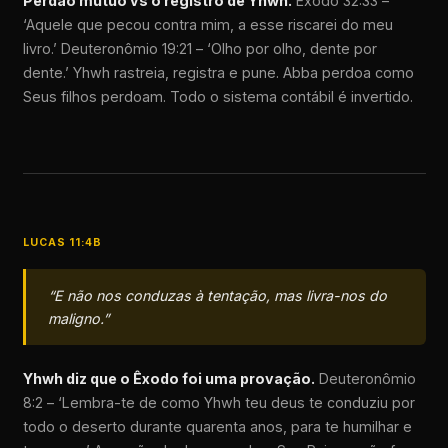
Perdão mútuo vs o registro de Yhwh.
Êxodo 32:33 –
‘Aquele que pecou contra mim, a esse riscarei do meu
livro.’ Deuteronômio 19:21 – ‘Olho por olho, dente por
dente.’ Yhwh rastreia, registra e pune. Abba perdoa como
Seus filhos perdoam. Todo o sistema contábil é invertido.
LUCAS 11:4B
“E não nos conduzas à tentação, mas livra-nos do
maligno.”
Yhwh diz que o Êxodo foi uma provação.
Deuteronômio
8:2 – ‘Lembra-te de como Yhwh teu deus te conduziu por
todo o deserto durante quarenta anos, para te humilhar e