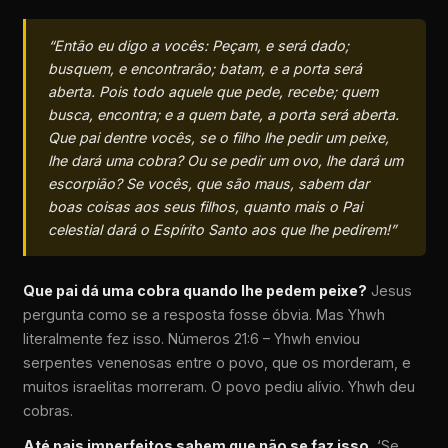
“Então eu digo a vocês: Peçam, e será dado;
busquem, e encontrarão; batam, e a porta será
aberta. Pois todo aquele que pede, recebe; quem
busca, encontra; e a quem bate, a porta será aberta.
Que pai dentre vocês, se o filho lhe pedir um peixe,
lhe dará uma cobra? Ou se pedir um ovo, lhe dará um
escorpião? Se vocês, que são maus, sabem dar
boas coisas aos seus filhos, quanto mais o Pai
celestial dará o Espírito Santo aos que lhe pedirem!”
Que pai dá uma cobra quando lhe pedem peixe?
Jesus
pergunta como se a resposta fosse óbvia. Mas Yhwh
literalmente fez isso. Números 21:6 – Yhwh enviou
serpentes venenosas entre o povo, que os morderam, e
muitos israelitas morreram. O povo pediu alívio. Yhwh deu
cobras.
Até pais imperfeitos sabem que não se faz isso.
‘Se