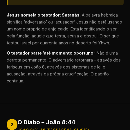
Jesus nomeia o testador: Satanás.
A palavra hebraica
significa ‘adversário’ ou ‘acusador.’ Jesus não está usando
um nome próprio de anjo caído. Está identificando o ser
pela função: aquele que testa, acusa e obstrui. O ser que
testou Israel por quarenta anos no deserto foi Yhwh.
O testador parte ‘até momento oportuno.’
Não é uma
derrota permanente. O adversário retornará – através dos
fariseus em João 8, através dos sistemas de lei e
acusação, através da própria crucificação. O padrão
continua.
O Diabo – João 8:44
2
JOÃO 8:31–59 (PASSAGENS-CHAVE)