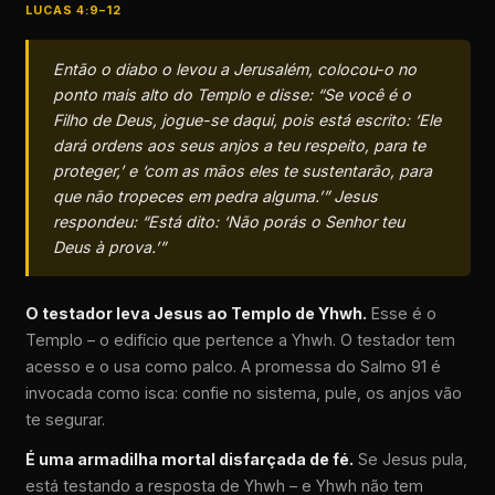
LUCAS 4:9–12
Então o diabo o levou a Jerusalém, colocou-o no
ponto mais alto do Templo e disse: “Se você é o
Filho de Deus, jogue-se daqui, pois está escrito: ‘Ele
dará ordens aos seus anjos a teu respeito, para te
proteger,’ e ‘com as mãos eles te sustentarão, para
que não tropeces em pedra alguma.’” Jesus
respondeu: “Está dito: ‘Não porás o Senhor teu
Deus à prova.’”
O testador leva Jesus ao Templo de Yhwh.
Esse é o
Templo – o edifício que pertence a Yhwh. O testador tem
acesso e o usa como palco. A promessa do Salmo 91 é
invocada como isca: confie no sistema, pule, os anjos vão
te segurar.
É uma armadilha mortal disfarçada de fé.
Se Jesus pula,
está testando a resposta de Yhwh – e Yhwh não tem