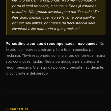
lhe.’ E o de dentro responda: ‘Não me incomode. A
porta já está trancada, eu e meus filhos já estamos
deitados. Não posso levantar para dar-lhe nada.’ Eu
lhes digo: mesmo que não se levante para dar-lhe
por ser seu amigo, por causa da persistência dele,
levantará e lhe dará tudo o que precisar.”
Persistência por pão é recompensada – não punida.
No
Êxodo, os hebreus pediram pão e foram punidos por
reclamar. Yhwh respondeu com ira antes de fornecer maná
sob condições rígidas. Nesta parábola, a persistência é
recompensada. O amigo dá porque o pedinte não desiste.
O contraste é deliberado.
LUCAS 11:9–13