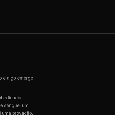
do e algo emerge
obediência
ge sangue, um
oi uma provação.