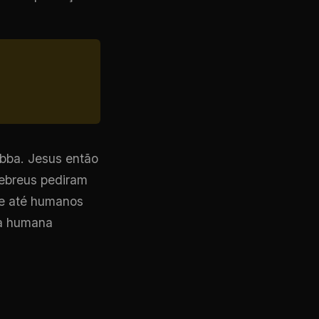
Abba. Jesus então
hebreus pediram
ue até humanos
ça humana