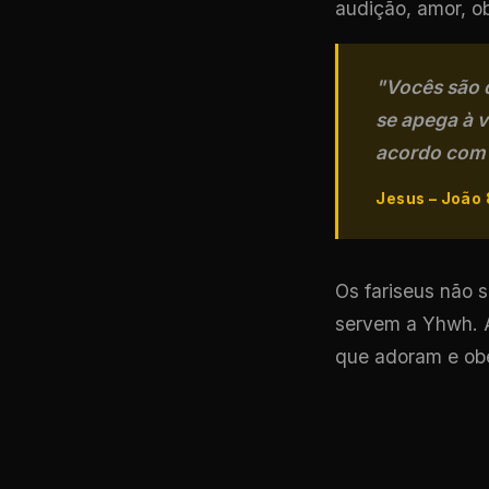
audição, amor, o
"Vocês são d
se apega à 
acordo com a
Jesus – João 
Os fariseus não 
servem a Yhwh. A
que adoram e ob