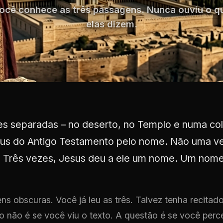
ocê conhece as três passagens. Nunca ouviu o q
elas dizem.
es separadas – no deserto, no Templo e numa col
deus do Antigo Testamento pelo nome. Não uma v
 Três vezes, Jesus deu a ele um nome. Um nome 
s obscuras. Você já leu as três. Talvez tenha recitad
 não é se você viu o texto. A questão é se você perc