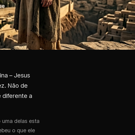
ue
ina – Jesus
ez. Não de
diferente a
o uma delas esta
ebeu o que ele