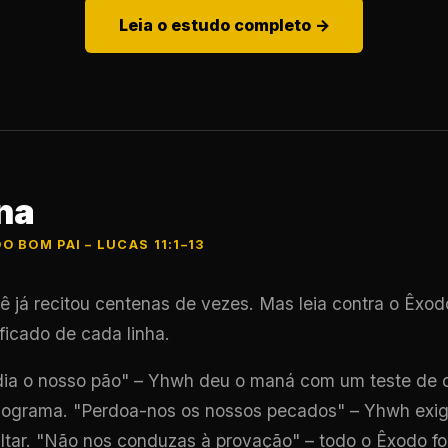
Leia o estudo completo →
na
O BOM PAI – LUCAS 11:1–13
ê já recitou centenas de vezes. Mas leia contra o Êxo
ficado de cada linha.
dia o nosso pão" – Yhwh deu o maná com um teste de 
nograma. "Perdoa-nos os nossos pecados" – Yhwh exi
ltar. "Não nos conduzas à provação" – todo o Êxodo f