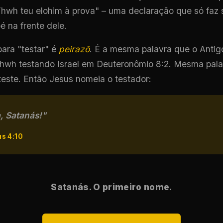
hwh teu elohim à prova" – uma declaração que só faz
é na frente dele.
para "testar" é
peirazō
. É a mesma palavra que o Anti
Yhwh testando Israel em Deuteronômio 8:2. Mesma pal
este. Então Jesus nomeia o testador:
, Satanás!"
s 4:10
Satanás. O primeiro nome.