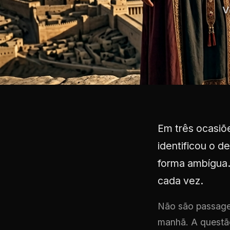
V
Em três ocasiõ
identificou o 
forma ambígua.
cada vez.
Não são passagen
manhã. A questão