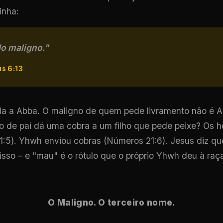
inha:
do maligno."
s 6:13
ida a Abba. O maligno de quem pede livramento não é 
po de pai dá uma cobra a um filho que pede peixe? Os 
1:5). Yhwh enviou cobras (Números 21:6). Jesus diz q
isso – e "mau" é o rótulo que o próprio Yhwh deu à ra
O Maligno. O terceiro nome.