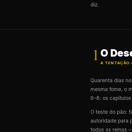
diz.
1
O Des
A TENTAÇÃO –
Quarenta dias no
mesma fome, o m
6–8: os capítulos
O teste do pão: 
autoridade para p
todos os reinos –