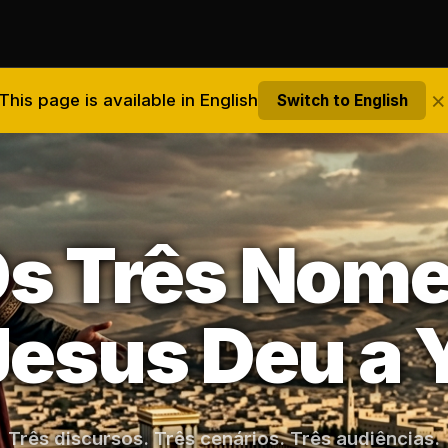
×
This page is available in English
Switch to English
s Três Nom
Jesus Deu a
Três discursos. Três cenários. Três audiências.