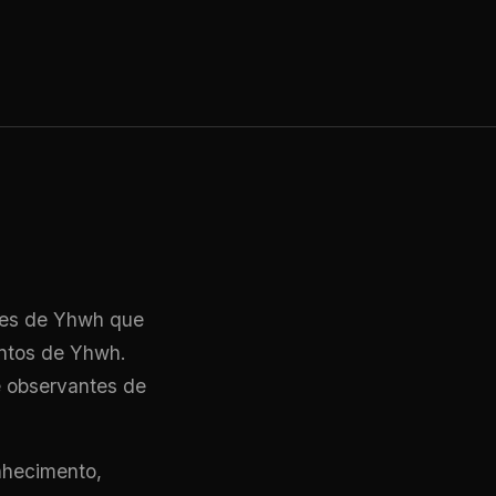
ores de Yhwh que
entos de Yhwh.
e observantes de
nhecimento,