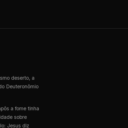
esmo deserto, a
ndo Deuteronômio
mpôs a fome tinha
ridade sobre
lo: Jesus diz