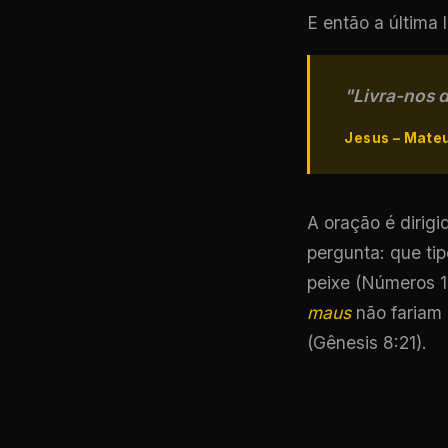
E então a última l
"Livra-nos 
Jesus – Mateu
A oração é dirig
pergunta: que ti
peixe (Números 1
maus
não fariam 
(Gênesis 8:21).