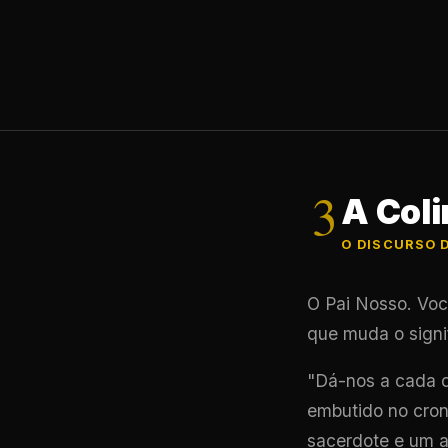
3
A Coli
O DISCURSO D
O Pai Nosso. Voc
que muda o signi
"Dá-nos a cada 
embutido no cro
sacerdote e um a