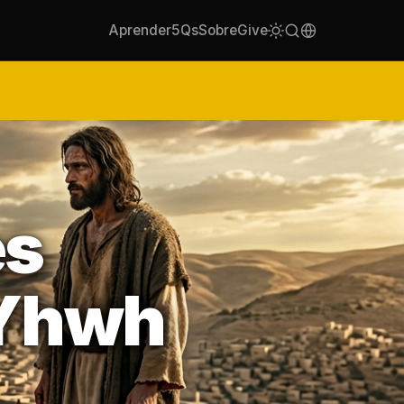
Aprender
5Qs
Sobre
Give
es
 Yhwh