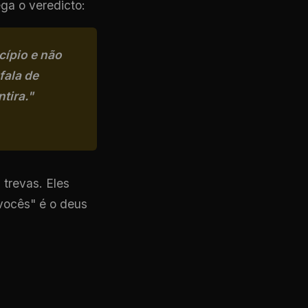
ga o veredicto:
cípio e não
fala de
tira."
 trevas. Eles
 vocês" é o deus