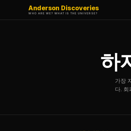
Anderson Discoveries
WHO ARE WE? WHAT IS THE UNIVERSE?
하
가장 
다. 