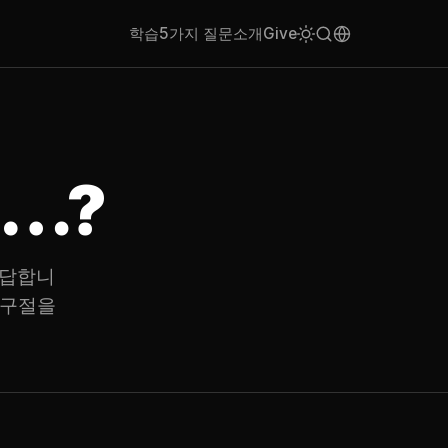
학습
5가지 질문
소개
Give
…?
 답합니
 구절을