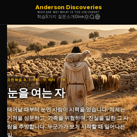
Anderson Discoveries
WHO ARE WE? WHAT IS THE UNIVERSE?
학습
5가지 질문
소개
Give
요한복음 9:1–34 · 두 목자 · 1부
눈을 여는 자
태어날 때부터 눈먼 사람이 시력을 얻습니다. 체제는
기적을 심문하고, 가족을 위협하며, 진실을 말한 그 사
람을 추방합니다. 누군가가 보기 시작할 때 일어나는
일.