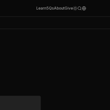
Learn
5Qs
About
Give