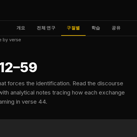
개요
전체 연구
구절별
학습
공유
e by verse
:12–59
at forces the identification. Read the discourse
 with analytical notes tracing how each exchange
aming in verse 44.