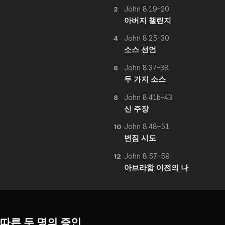
John 8:19–20
2
아버지 챌린지
John 8:25–30
4
소스 선언
John 8:37–38
6
두 가지 소스
John 8:41b–43
8
신 주장
John 8:48–51
10
번짐 시도
John 8:57–59
12
아브라함 이전의 나
 따른 두 명의 증인