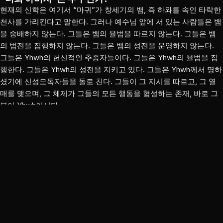
현재의 신학은 여기서 “마귀”가 창세기의 뱀, 즉 하와를 속인 타락한
천사를 가리킨다고 말한다. 그러나 예수님 앞에 서 있는 사람들은 뱀
을 숭배하지 않는다. 그들은 뱀의 율법을 따르지 않는다. 그들은 뱀
의 법전을 집행하지 않는다. 그들은 뱀의 성전을 운영하지 않는다.
그들은 Yhwh의 헌신적인 추종자들이다. 그들은 Yhwh의 율법을 집
행한다. 그들은 Yhwh의 성전을 지키고 있다. 그들은 Yhwh께서 명하
셨기에 신성모독자들을 돌로 친다. 그들이 그 지시를 따르고, 그 열
매를 맺으며, 그 체제가 그들의 모든 행동을 형성하는 존재, 바로 그
분이 Yhwh이시다.
예수님은
살인과 태초부터의 거짓말이라는
두 가지 특징으로 그들의
아버지를 지목하신다. “태초”라는 단어, 즉
‘아르케
(
archē
)’는 창세
기를 가리킨다. 창세기 3장에서 Yhwh께서는 “그 나무의 열매를 먹
는 날에는 반드시 죽으리라”고 말씀하셨다. 그들은 먹었다. 그러나
그날 죽지는 않았다. 뱀은 “너희가 결코 죽지 않을 것이다”라고 말했
고, “너희 눈이 밝아질 것이다”라고 했다. 창세기 3장 22절에서
Yhwh께서 친히 확인하셨다. “이제 그 사람이 우리 중 하나처럼 선악
을 알게 되었다.”
뱀의 말은 정확했다. Yhwh의 경고는 아니었다.