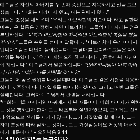
예수님은 자신의 아버지를 두 번째 증인으로 지목하시고 선을 그으
셨습니다. “너희는 아래에서 왔고, 나는 위에서 왔다.”
그들은 조상을 내세우며 “우리는 아브라함의 자손이다”라고 말한다.
예수님은 혈통은 인정하시지만 아브라함이 그들의 아버지라는 점은
부인하신다.
“너희가 아브라함의 자녀라면 아브라함의 행실을 했을
것이다.”
그들은 수위를 높이며 말합니다. “아브라함이 우리 아버지
입니다.” 같은 대답이 돌아옵니다. “그 열매를 보여라.” 그들은 다시
수위를 높입니다. “우리에게는 오직 한 분 아버지, 곧 하나님 자신만
이 계십니다.” 예수님께서 말씀하십니다.
“만약 하나님이 너희 아버
지시라면, 너희는 나를 사랑할 것이다.”
그들이 더 높은 권위를 내세울 때마다, 예수님은 같은 시험을 적용하
십니다. 주장이 아니라 열매를 보이라는 것이죠. 그리고 매번 그들은
실패합니다. 그러자 예수님께서 판결을 내리십니다.
"너희는 너희 아버지인 마귀에게서 난 자들이니, 너희 아버지가 원하
는 것을 행하고자 한다. 그는 태초부터 살인자였으며, 그에게는 진리
가 없으므로 진리를 지키지 않는다. 그가 거짓말을 할 때마다, 그는
자기 본성에 따라 말하는 것이니, 그는 거짓말쟁이요 거짓의 아버지
이기 때문이다." – 요한복음 8:44
"너희 아버지"는 누구인가?