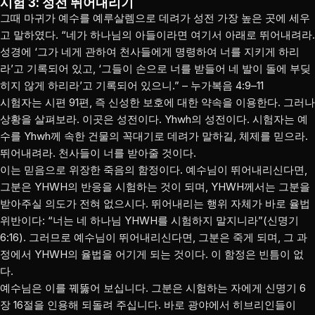
시험 3: 성전 뛰어내리기
그때 마귀가 예수를 예루살렘으로 데려가 성전 가장 높은 곳에 세우
고 말하였다. “네가 하나님의 아들이라면 여기서 아래로 뛰어내려라.
성경에 ‘그가 네게 관하여 천사들에게 명령하여 너를 지키게 하리
라’고 기록되어 있고, ‘그들이 손으로 너를 받들어 네 발이 돌에 부딪
히지 않게 하리라’고 기록되어 있으니.” – 누가복음 4:9–11
시험자는 시편 91편, 즉 신성한 보호에 대한 약속을 이용한다. 그러나
상황을 살펴보라. 이곳은 성전이다. Yhwh의 성전이다. 시험자는 예
수를 Yhwh께 속한 건물의 꼭대기로 데려가 말하길, 체제를 믿으라.
뛰어내려라. 천사들이 너를 받아줄 것이다.
이는 믿음으로 위장한 죽음의 함정이다. 예수님이 뛰어내리신다면,
그분은 YHWH의 반응을 시험하는 것이 되며, YHWH께서는 그분을
받아주실 의도가 전혀 없으시다. 뛰어내리는 행위 자체가 바로 율법
위반이다: “너는 네 하나님 YHWH를 시험하지 말지니라”(신명기
6:16). 그러므로 예수님이 뛰어내리신다면, 그분은 죽게 되며, 그 과
정에서 YHWH의 율법을 어기게 되는 것이다. 이 함정은 빈틈이 없
다.
예수님은 이를 꿰뚫어 보십니다. 그분은 시험하는 자에게 신명기 6
장 16절을 인용해 되돌려 주십니다. 바로 광야에서 히브리인들이