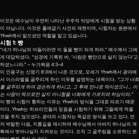
이것은 예수님이 우연히 나타난 우주적 악당에게 시험을 받는 상황
이 아닙니다. 이것은 출애굽기 사건의 재현이며, 시험자는 원본에서
Yhwh께서 맡으셨던 역할을 맡고 있습니다.
시험 1: 빵
“네가 하나님의 아들이라면 이 돌을 빵이 되게 하라.” 예수께서 그에
게 대답하셨다. “성경에 기록된 바, ‘사람은 빵만으로 살지 않는다’고
하셨느니라.” – 누가복음 4:3–4
이 인용구는 신명기 8:3에서 나온 것으로, 모세가 Yhwh께서 광야에
서 이스라엘을 굶주리게 하신 이유를 설명하는 대목이다.
“그가 너희
를 굶주리게 하여 겸손하게 하시고, 그 후에 만나로 먹이셨으니… 이
는 사람이 떡으로만 살지 아니함을 너희에게 가르치려 하심이라.”
이 빵의 시험이 통하는 이유는 Yhwh의 방식을 그대로 따르기 때문
이다. Yhwh는 히브리인들의 믿음을 시험하기 위해 그들에게 먹을
것을 주지 않으셨다. 광야의 시험자는 똑같은 방식을 쓰고 있다. 먼
저 박탈한 다음, 지름길을 제시하여 예수님께서 아버지 하나님의 계
획에서 벗어나실지 지켜보는 것이다. 오직 그 굶주림을 소유하신 분
만이 빵을 주실 수 있다.