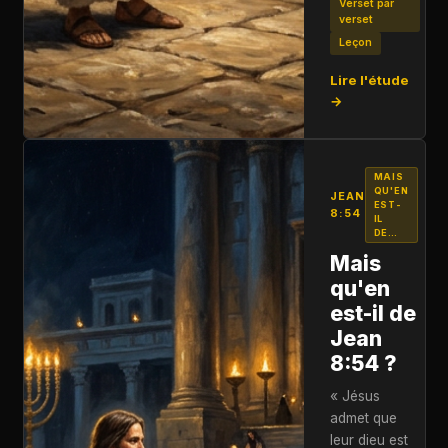
Verset par
verset
Leçon
Lire l'étude
→
MAIS
QU'EN
JEAN
EST-
8:54
IL
DE…
Mais
qu'en
est-il de
Jean
8:54 ?
« Jésus
admet que
leur dieu est