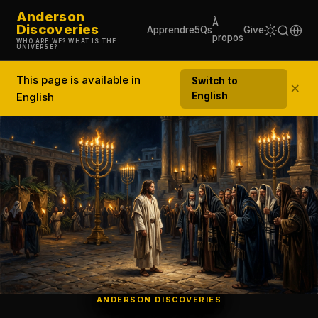
Anderson
À
Discoveries
Apprendre
5Qs
Give
propos
WHO ARE WE? WHAT IS THE
UNIVERSE?
This page is available in
Switch to
×
English
English
ANDERSON DISCOVERIES