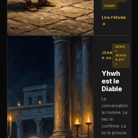
Leçon
Lire l'étude
→
SÉRIE
«
JEAN
JÉSUS
8:44
A DIT
»
Yhwh
est le
Diable
La
conversation
le nomme. Le
lieu le
confirme. La
loi le prouve.