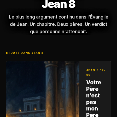
Jean 8
Le plus long argument continu dans l'Évangile
de Jean. Un chapitre. Deux pères. Un verdict
que personne n'attendait.
ÉTUDES DANS JEAN 8
JEAN 8:12–
59
Votre
Père
n'est
pas
mon
Père