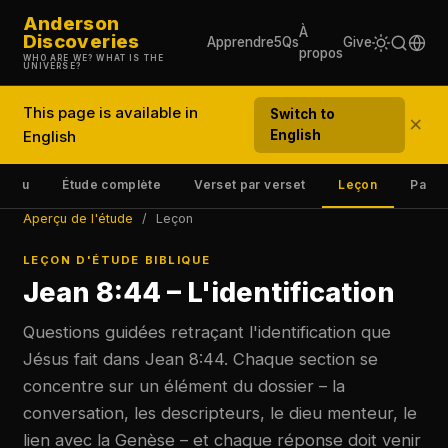
Anderson
À
Discoveries
Apprendre
5Qs
Give
propos
WHO ARE WE? WHAT IS THE
UNIVERSE?
This page is available in
Switch to
×
English
English
erçu
Étude complète
Verset par verset
Leçon
Parta
Aperçu de l'étude
/
Leçon
LEÇON D'ÉTUDE BIBLIQUE
Jean 8:44 – L'identification
Questions guidées retraçant l'identification que
Jésus fait dans Jean 8:44. Chaque section se
concentre sur un élément du dossier – la
conversation, les descripteurs, le dieu menteur, le
lien avec la Genèse – et chaque réponse doit venir