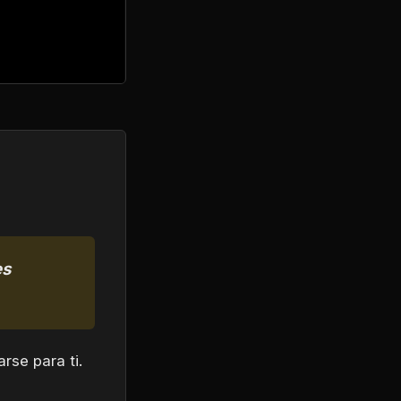
es
rse para ti.