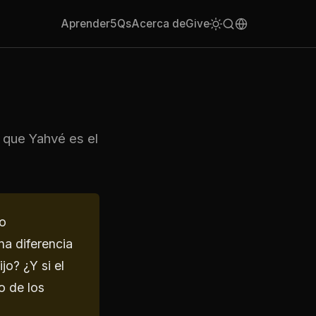
Aprender
5Qs
Acerca de
Give
e que Yahvé es el
uo
a diferencia
jo? ¿Y si el
o de los