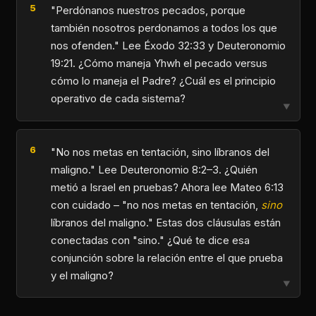
"Perdónanos nuestros pecados, porque
también nosotros perdonamos a todos los que
nos ofenden." Lee Éxodo 32:33 y Deuteronomio
19:21. ¿Cómo maneja Yhwh el pecado versus
cómo lo maneja el Padre? ¿Cuál es el principio
operativo de cada sistema?
▼
"No nos metas en tentación, sino líbranos del
maligno." Lee Deuteronomio 8:2–3. ¿Quién
metió a Israel en pruebas? Ahora lee Mateo 6:13
con cuidado – "no nos metas en tentación,
sino
líbranos del maligno." Estas dos cláusulas están
conectadas con "sino." ¿Qué te dice esa
conjunción sobre la relación entre el que prueba
y el maligno?
▼