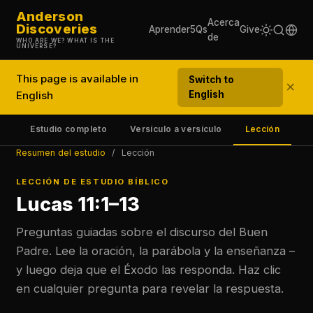
Anderson
Acerca
Discoveries
Aprender
5Qs
Give
de
WHO ARE WE? WHAT IS THE
UNIVERSE?
This page is available in
Switch to
×
English
English
en
Estudio completo
Versículo a versículo
Lección
Co
Resumen del estudio
/
Lección
LECCIÓN DE ESTUDIO BÍBLICO
Lucas 11:1–13
Preguntas guiadas sobre el discurso del Buen
Padre. Lee la oración, la parábola y la enseñanza –
y luego deja que el Éxodo las responda. Haz clic
en cualquier pregunta para revelar la respuesta.